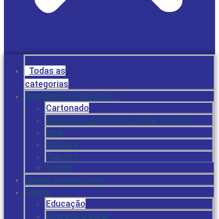
Todas as
categorias
Brinquedos educativos
Cartonado
Diversos (Lata, ferro, pedra, outros)
EVA
Madeira
Plástico
Tecido
Jogos terapêuticos
Livros
Educação
Literatura geral