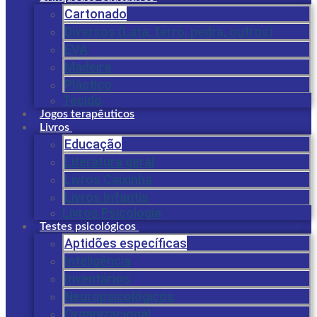
Cartonado
Diversos (Lata, ferro, pedra, outros)
EVA
Madeira
Plástico
Tecido
Jogos terapêuticos
Livros
Educação
Literatura geral
Livros Caixinha
Livros Infantis
Livros Psicologia
Testes psicológicos
Aptidões específicas
Inteligência
Inventários
Neuropsicológicos
Organizacional