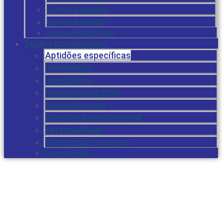
Livros Caixinha
Livros Infantis
Livros Psicologia
Testes psicológicos
Aptidões específicas
Inteligência
Inventários
Neuropsicológicos
Organizacional
Orientação profissional
Personalidade
Testes não restritos
Cursos EAD