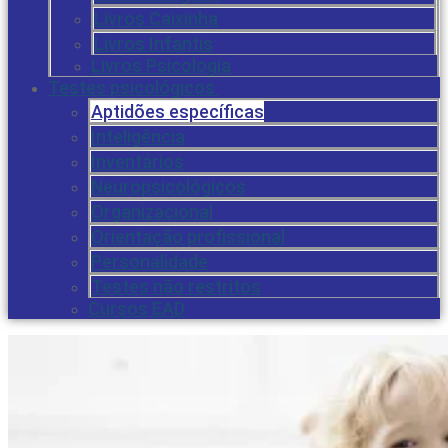
Livros Caixinha
Livros Infantis
Livros Psicologia
Testes psicológicos
Aptidões específicas
Inteligência
Inventários
Neuropsicológicos
Organizacional
Orientação profissional
Personalidade
Testes não restritos
Cursos EAD