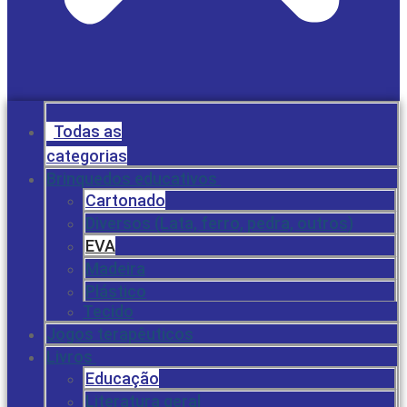
Todas as
categorias
Brinquedos educativos
Cartonado
Diversos (Lata, ferro, pedra, outros)
EVA
Madeira
Plástico
Tecido
Jogos terapêuticos
Livros
Educação
Literatura geral