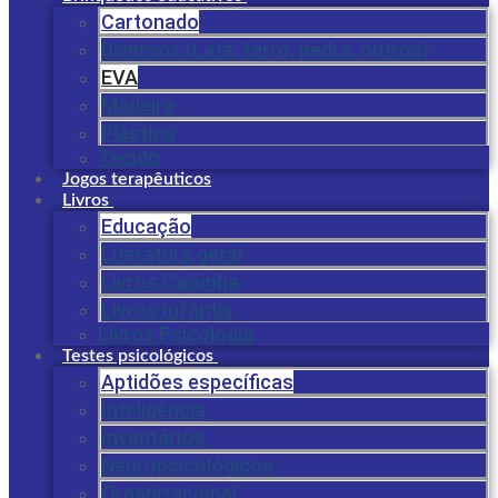
Cartonado
Diversos (Lata, ferro, pedra, outros)
EVA
Madeira
Plástico
Tecido
Jogos terapêuticos
Livros
Educação
Literatura geral
Livros Caixinha
Livros Infantis
Livros Psicologia
Testes psicológicos
Aptidões específicas
Inteligência
Inventários
Neuropsicológicos
Organizacional