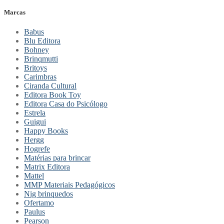
Marcas
Babus
Blu Editora
Bohney
Brinqmutti
Britoys
Carimbras
Ciranda Cultural
Editora Book Toy
Editora Casa do Psicólogo
Estrela
Guigui
Happy Books
Hergg
Hogrefe
Matérias para brincar
Matrix Editora
Mattel
MMP Materiais Pedagógicos
Nig brinquedos
Ofertamo
Paulus
Pearson