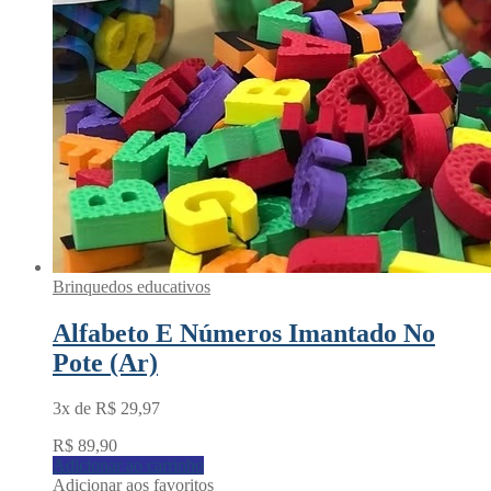
Brinquedos educativos
Alfabeto E Números Imantado No
Pote (Ar)
3x de
R$
29,97
R$
89,90
Adicionar ao carrinho
Adicionar aos favoritos