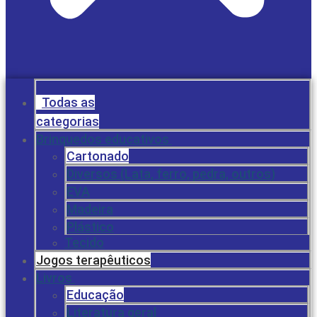
Todas as
categorias
Brinquedos educativos
Cartonado
Diversos (Lata, ferro, pedra, outros)
EVA
Madeira
Plástico
Tecido
Jogos terapêuticos
Livros
Educação
Literatura geral