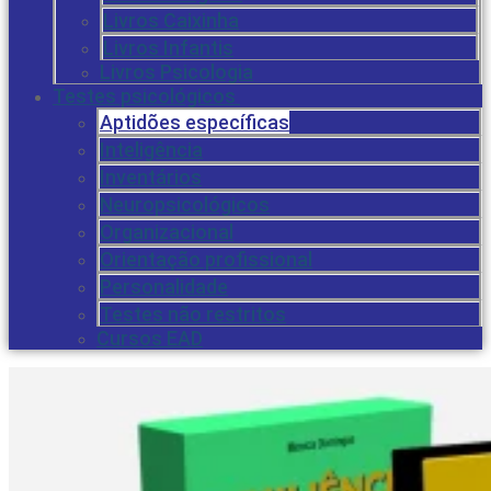
Livros Caixinha
Livros Infantis
Livros Psicologia
Testes psicológicos
Aptidões específicas
Inteligência
Inventários
Neuropsicológicos
Organizacional
Orientação profissional
Personalidade
Testes não restritos
Cursos EAD