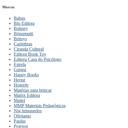
Marcas
Babus
Blu Editora
Bohney
Brinqmutti
Britoys
Carimbras
Ciranda Cultural
Editora Book Toy
Editora Casa do Psicólogo
Estrela
Guigui
Happy Books
Hergg
Hogrefe
Matérias para brincar
Matrix Editora
Mattel
MMP Materiais Pedagógicos
Nig brinquedos
Ofertamo
Paulus
Pearson