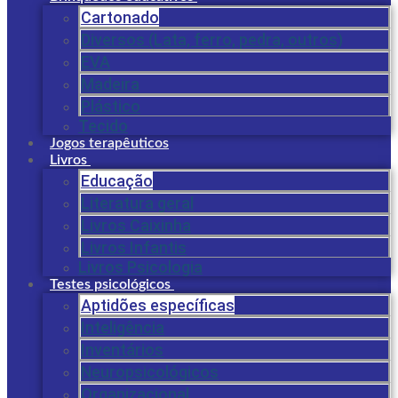
Cartonado
Diversos (Lata, ferro, pedra, outros)
EVA
Madeira
Plástico
Tecido
Jogos terapêuticos
Livros
Educação
Literatura geral
Livros Caixinha
Livros Infantis
Livros Psicologia
Testes psicológicos
Aptidões específicas
Inteligência
Inventários
Neuropsicológicos
Organizacional