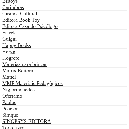
Britoys
Carimbras
Ciranda Cultural
Editora Book Toy
Editora Casa do Psicólogo
Estrela
Guigui
Happy Books
Hergg
Hogrefe
Matérias para brincar
Matrix Editora
Mattel
MMP Materiais Pedagógicos
Nig brinquedos
Ofertamo
Paulus
Pearson
Simque
SINOPSYS EDITORA
TodoLivro