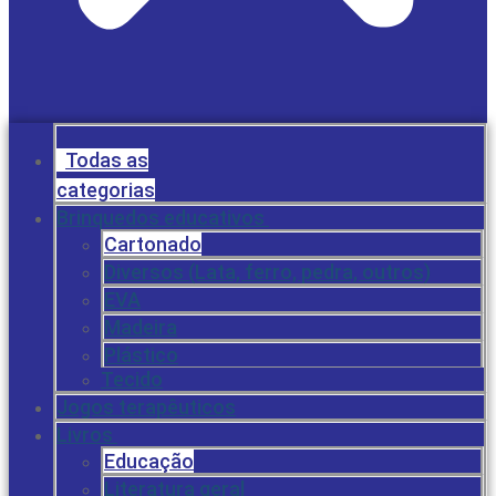
Todas as
categorias
Brinquedos educativos
Cartonado
Diversos (Lata, ferro, pedra, outros)
EVA
Madeira
Plástico
Tecido
Jogos terapêuticos
Livros
Educação
Literatura geral