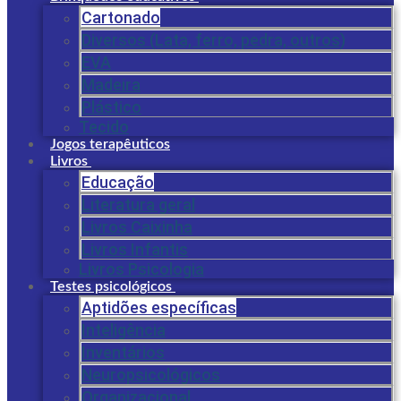
Cartonado
Diversos (Lata, ferro, pedra, outros)
EVA
Madeira
Plástico
Tecido
Jogos terapêuticos
Livros
Educação
Literatura geral
Livros Caixinha
Livros Infantis
Livros Psicologia
Testes psicológicos
Aptidões específicas
Inteligência
Inventários
Neuropsicológicos
Organizacional