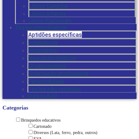
Livros Caixinha
Livros Infantis
Livros Psicologia
Testes psicológicos
Aptidões específicas
Inteligência
Inventários
Neuropsicológicos
Organizacional
Orientação profissional
Personalidade
Testes não restritos
Cursos EAD
Categorias
Brinquedos educativos
Cartonado
Diversos (Lata, ferro, pedra, outros)
EVA