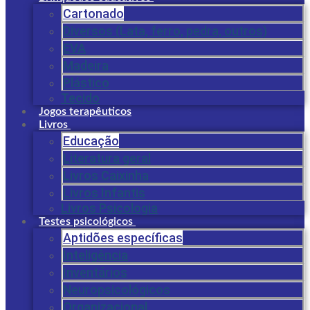
Cartonado
Diversos (Lata, ferro, pedra, outros)
EVA
Madeira
Plástico
Tecido
Jogos terapêuticos
Livros
Educação
Literatura geral
Livros Caixinha
Livros Infantis
Livros Psicologia
Testes psicológicos
Aptidões específicas
Inteligência
Inventários
Neuropsicológicos
Organizacional