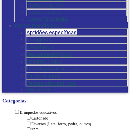
Livros Caixinha
Livros Infantis
Livros Psicologia
Testes psicológicos
Aptidões específicas
Inteligência
Inventários
Neuropsicológicos
Organizacional
Orientação profissional
Personalidade
Testes não restritos
Cursos EAD
Categorias
Brinquedos educativos
Cartonado
Diversos (Lata, ferro, pedra, outros)
EVA