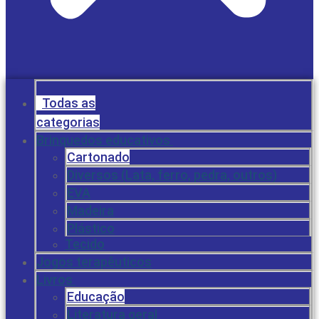
Todas as
categorias
Brinquedos educativos
Cartonado
Diversos (Lata, ferro, pedra, outros)
EVA
Madeira
Plástico
Tecido
Jogos terapêuticos
Livros
Educação
Literatura geral