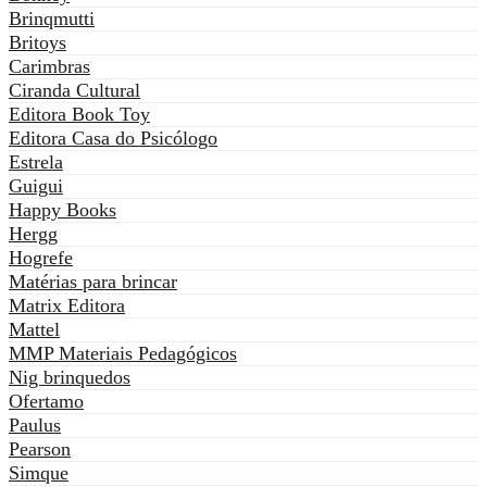
Brinqmutti
Britoys
Carimbras
Ciranda Cultural
Editora Book Toy
Editora Casa do Psicólogo
Estrela
Guigui
Happy Books
Hergg
Hogrefe
Matérias para brincar
Matrix Editora
Mattel
MMP Materiais Pedagógicos
Nig brinquedos
Ofertamo
Paulus
Pearson
Simque