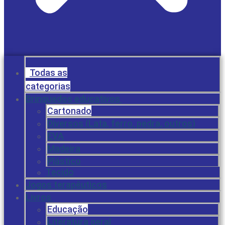
Todas as
categorias
Brinquedos educativos
Cartonado
Diversos (Lata, ferro, pedra, outros)
EVA
Madeira
Plástico
Tecido
Jogos terapêuticos
Livros
Educação
Literatura geral