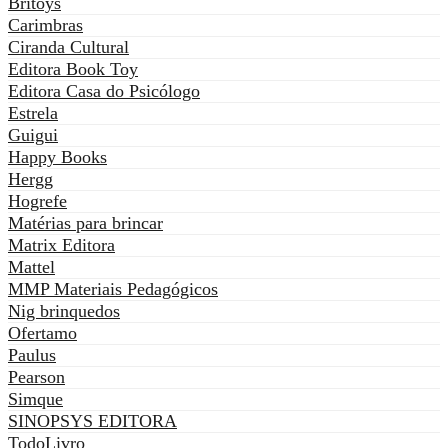
Britoys
Carimbras
Ciranda Cultural
Editora Book Toy
Editora Casa do Psicólogo
Estrela
Guigui
Happy Books
Hergg
Hogrefe
Matérias para brincar
Matrix Editora
Mattel
MMP Materiais Pedagógicos
Nig brinquedos
Ofertamo
Paulus
Pearson
Simque
SINOPSYS EDITORA
TodoLivro