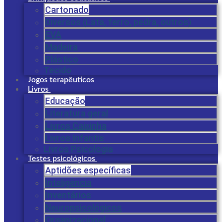
Cartonado
Diversos (Lata, ferro, pedra, outros)
EVA
Madeira
Plástico
Tecido
Jogos terapêuticos
Livros
Educação
Literatura geral
Livros Caixinha
Livros Infantis
Livros Psicologia
Testes psicológicos
Aptidões específicas
Inteligência
Inventários
Neuropsicológicos
Organizacional