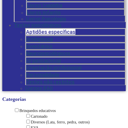
Livros Caixinha
Livros Infantis
Livros Psicologia
Testes psicológicos
Aptidões específicas
Inteligência
Inventários
Neuropsicológicos
Organizacional
Orientação profissional
Personalidade
Testes não restritos
Cursos EAD
Categorias
Brinquedos educativos
Cartonado
Diversos (Lata, ferro, pedra, outros)
EVA