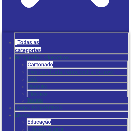
Todas as
categorias
Brinquedos educativos
Cartonado
Diversos (Lata, ferro, pedra, outros)
EVA
Madeira
Plástico
Tecido
Jogos terapêuticos
Livros
Educação
Literatura geral