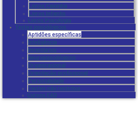
Livros Caixinha
Livros Infantis
Livros Psicologia
Testes psicológicos
Aptidões específicas
Inteligência
Inventários
Neuropsicológicos
Organizacional
Orientação profissional
Personalidade
Testes não restritos
Cursos EAD