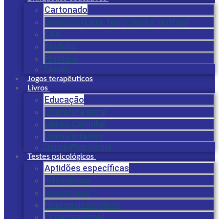
Cartonado
Diversos (Lata, ferro, pedra, outros)
EVA
Madeira
Plástico
Tecido
Jogos terapêuticos
Livros
Educação
Literatura geral
Livros Caixinha
Livros Infantis
Livros Psicologia
Testes psicológicos
Aptidões específicas
Inteligência
Inventários
Neuropsicológicos
Organizacional