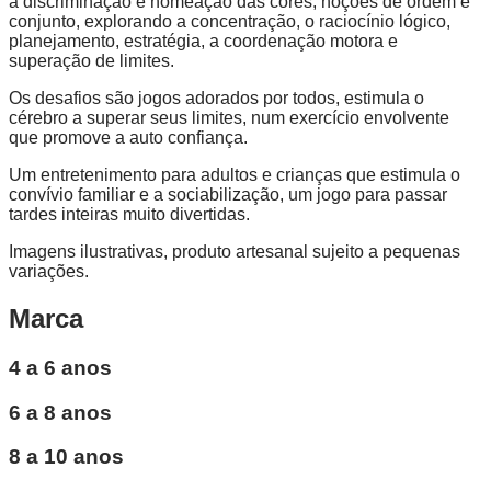
a discriminação e nomeação das cores, noções de ordem e
conjunto, explorando a concentração, o raciocínio lógico,
planejamento, estratégia, a coordenação motora e
superação de limites.
Os desafios são jogos adorados por todos, estimula o
cérebro a superar seus limites, num exercício envolvente
que promove a auto confiança.
Um entretenimento para adultos e crianças que estimula o
convívio familiar e a sociabilização, um jogo para passar
tardes inteiras muito divertidas.
Imagens ilustrativas, produto artesanal sujeito a pequenas
variações.
Marca
4 a 6 anos
6 a 8 anos
8 a 10 anos