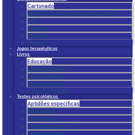
Cartonado
Diversos (Lata, ferro, pedra, outros)
EVA
Madeira
Plástico
Tecido
Jogos terapêuticos
Livros
Educação
Literatura geral
Livros Caixinha
Livros Infantis
Livros Psicologia
Testes psicológicos
Aptidões específicas
Inteligência
Inventários
Neuropsicológicos
Organizacional