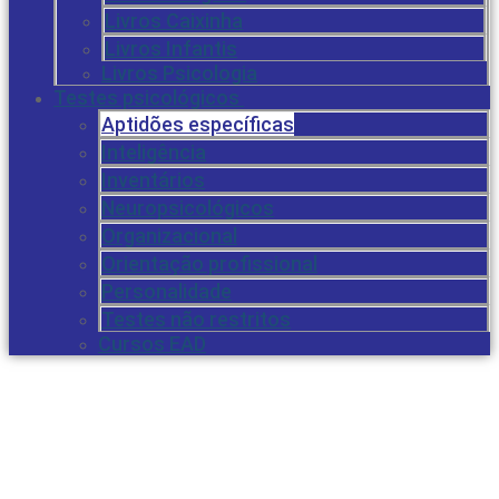
Livros Caixinha
Livros Infantis
Livros Psicologia
Testes psicológicos
Aptidões específicas
Inteligência
Inventários
Neuropsicológicos
Organizacional
Orientação profissional
Personalidade
Testes não restritos
Cursos EAD