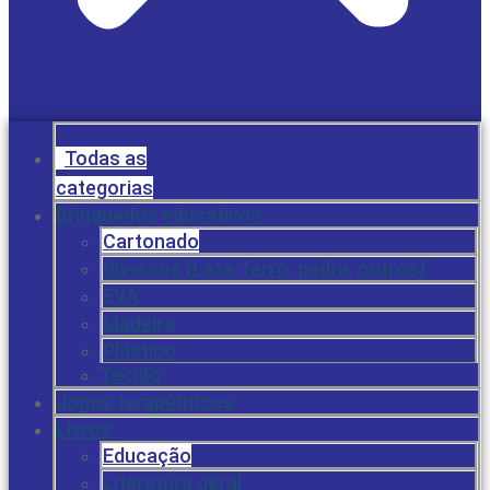
Todas as
categorias
Brinquedos educativos
Cartonado
Diversos (Lata, ferro, pedra, outros)
EVA
Madeira
Plástico
Tecido
Jogos terapêuticos
Livros
Educação
Literatura geral