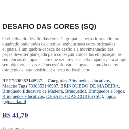
DESAFIO DAS CORES (SQ)
O objetivo do desafio das cores é agrupar as peças formando um
quadrado onde todas os círculos tenham suas cores ordenadas
e iguais, é um quebra-cabeça de desfio e a movimentação das
peças deve ser planejada para conseguir coloca-las em posição, as
sequências de jogadas tem que ser previstas pelo jogador para atingir
seu objetivo, as vezes é necessário várias jogadas e movimentos
estratégicos para posicionar a peça no local certo.
REF
7898353146987
Categorias
Brinquedos educativos
,
Madeira
Tags
7898353146987
,
BRINQUEDO DE MADEIRA
,
Brinquedo Educativo de Madeira
,
Brinquedos
,
Brinquedos e Jogos
,
Brinquedos educativos
,
DESAFIO DAS CORES (SQ)
,
jogos
,
jogos infantil
R$
41,70
Em estoque