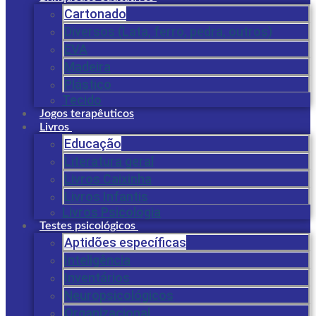
Cartonado
Diversos (Lata, ferro, pedra, outros)
EVA
Madeira
Plástico
Tecido
Jogos terapêuticos
Livros
Educação
Literatura geral
Livros Caixinha
Livros Infantis
Livros Psicologia
Testes psicológicos
Aptidões específicas
Inteligência
Inventários
Neuropsicológicos
Organizacional