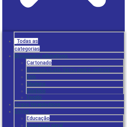
Todas as
categorias
Brinquedos educativos
Cartonado
Diversos (Lata, ferro, pedra, outros)
EVA
Madeira
Plástico
Tecido
Jogos terapêuticos
Livros
Educação
Literatura geral