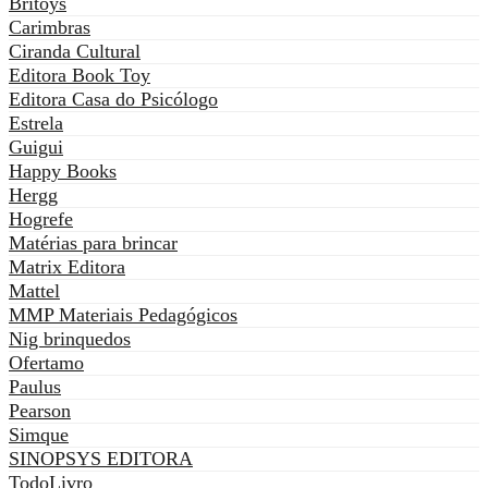
Britoys
Carimbras
Ciranda Cultural
Editora Book Toy
Editora Casa do Psicólogo
Estrela
Guigui
Happy Books
Hergg
Hogrefe
Matérias para brincar
Matrix Editora
Mattel
MMP Materiais Pedagógicos
Nig brinquedos
Ofertamo
Paulus
Pearson
Simque
SINOPSYS EDITORA
TodoLivro