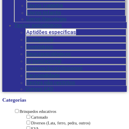
Livros Caixinha
Livros Infantis
Livros Psicologia
Testes psicológicos
Aptidões específicas
Inteligência
Inventários
Neuropsicológicos
Organizacional
Orientação profissional
Personalidade
Testes não restritos
Cursos EAD
Categorias
Brinquedos educativos
Cartonado
Diversos (Lata, ferro, pedra, outros)
EVA