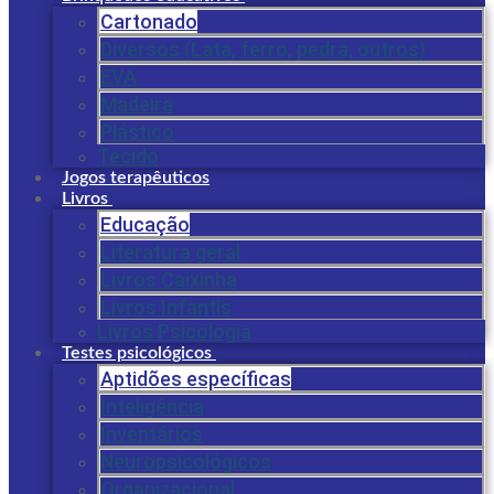
Cartonado
Diversos (Lata, ferro, pedra, outros)
EVA
Madeira
Plástico
Tecido
Jogos terapêuticos
Livros
Educação
Literatura geral
Livros Caixinha
Livros Infantis
Livros Psicologia
Testes psicológicos
Aptidões específicas
Inteligência
Inventários
Neuropsicológicos
Organizacional