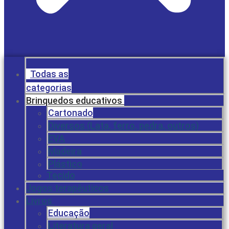
Todas as
categorias
Brinquedos educativos
Cartonado
Diversos (Lata, ferro, pedra, outros)
EVA
Madeira
Plástico
Tecido
Jogos terapêuticos
Livros
Educação
Literatura geral