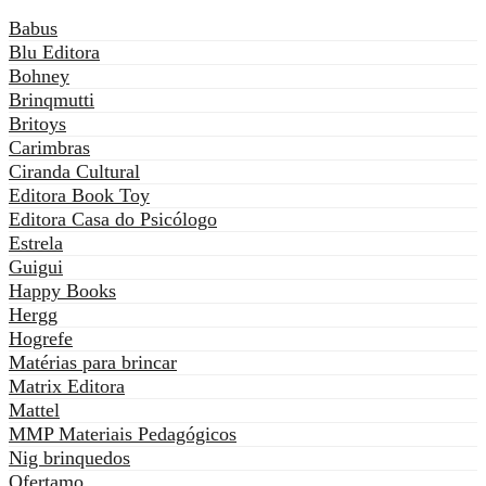
Babus
Blu Editora
Bohney
Brinqmutti
Britoys
Carimbras
Ciranda Cultural
Editora Book Toy
Editora Casa do Psicólogo
Estrela
Guigui
Happy Books
Hergg
Hogrefe
Matérias para brincar
Matrix Editora
Mattel
MMP Materiais Pedagógicos
Nig brinquedos
Ofertamo