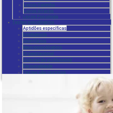
Livros Caixinha
Livros Infantis
Livros Psicologia
Testes psicológicos
Aptidões específicas
Inteligência
Inventários
Neuropsicológicos
Organizacional
Orientação profissional
Personalidade
Testes não restritos
Cursos EAD