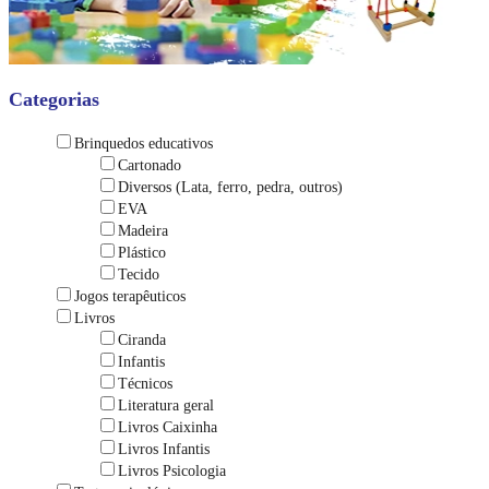
Categorias
Brinquedos educativos
Cartonado
Diversos (Lata, ferro, pedra, outros)
EVA
Madeira
Plástico
Tecido
Jogos terapêuticos
Livros
Ciranda
Infantis
Técnicos
Literatura geral
Livros Caixinha
Livros Infantis
Livros Psicologia