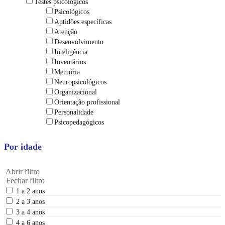
Testes psicológicos
Psicológicos
Aptidões específicas
Atenção
Desenvolvimento
Inteligência
Inventários
Memória
Neuropsicológicos
Organizacional
Orientação profissional
Personalidade
Psicopedagógicos
Por idade
Abrir filtro
Fechar filtro
1 a 2 anos
2 a 3 anos
3 a 4 anos
4 a 6 anos